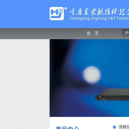
首 页
产
当前