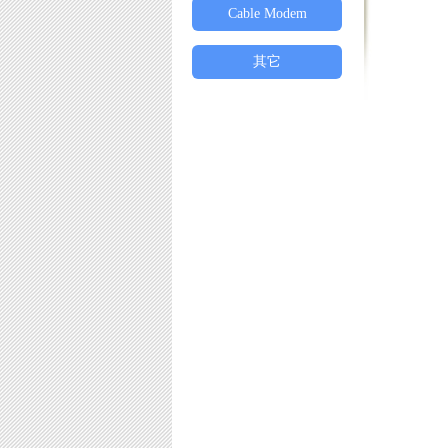
Cable Modem
其它