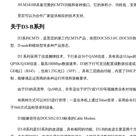
JH-M3416B具备完整的CMTS功能和各种接口。它的体积小、功耗低，
景宏可以为合作厂家提供相应的技术支持。
关于D3-B系列
D3系列CMTS，是景宏的第三代CMTS产品，依照DOCSIS3.0/C-DOC
型、D-node和模块型等多种产品形态。
D3 系列采用了信道捆绑技术。下行多达16个QAM信道，具有高达1Gbps
QPSK/QAM信道，最高160Mbps数据速率。D3的下行可灵活配置成数据信道或
GE电口（RJ45），也有1.25G光口（SFP）。具有三层路由功能，内置了DHCP
制，能够满足运营商的各种运行环境和策略要求。
由于D3的高宽带、QoS特点，非常适合于IPTV或VOD等视频类业务对传
有两种方式可以对D3进行管理：一是在本机上通过Telnet登录，采用命令
于Web方式远程登录到设备。
D3能兼容符合DOCSIS2.0/3.0标准的Cable Modem.
D3-B系列是D3系列的改进版，具有相同的功能。D3-B的改进主要是两