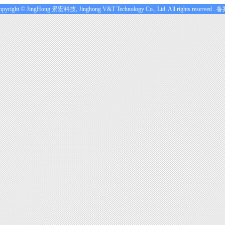
opyright © JingHong 景宏科技, Jinghong V&T Technology Co., Ltd. All rights reserv