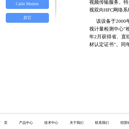
视频传输服务。特
Cable Modem
视双向HFC网络
其它
该设备于200
视计量检测中心”根
年2月获得省、直
材认定证书”。同
首 页
产品中心
技术中心
关于我们
联系我们
招贤